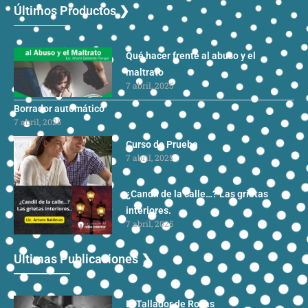
Últimos Productos ❯
Qué hacer frente al abuso y el
maltrato
7 abril, 2025
Borrador automático
7 abril, 2025
Curso de Prueba
7 abril, 2025
¿Candil de la calle…? Las grietas
interiores.
7 abril, 2025
Ultimas Publicaciones ❯
El Tallador de Rocas