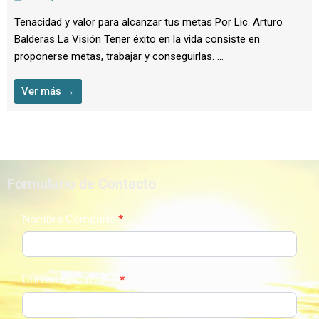
Tenacidad y valor para alcanzar tus metas Por Lic. Arturo
Balderas La Visión Tener éxito en la vida consiste en
proponerse metas, trabajar y conseguirlas. ...
Ver más →
Formulario de Contacto
Contact
Nombre Completo
*
Us
Correo Electrónico
*