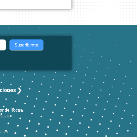
Suscribirme
aciones ❯
dor de Rocas
 2024
2023