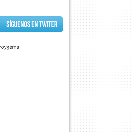
uroygema