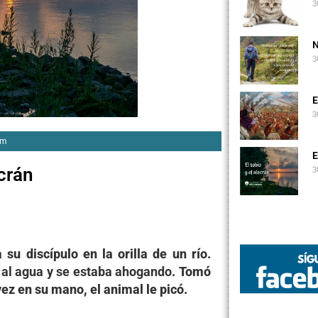
3
N
3
E
3
am
E
3
acrán
u discípulo en la orilla de un río.
 al agua y se estaba ahogando
. Tomó
ez en su mano, el animal le picó.