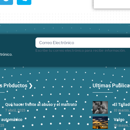
boletin
Escribe tu correo electrónico para recibir información.
trónico.
s Productos ❯
Ultimas Public
Qué hacer frente al abuso y el maltrato
El Talla
7 abril, 2025
10 marzo,
r automático
Valgo
025
30 mayo, 