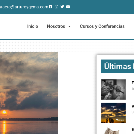
ntacto@arturoygema.com
Inicio
Nosotros
Cursos y Conferencias
Últimas
E
1
V
3
E