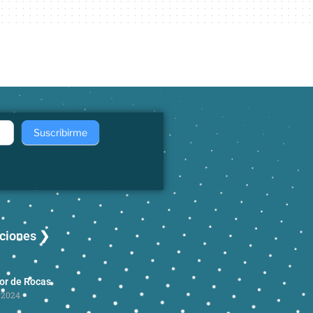
Suscribirme
aciones ❯
dor de Rocas
 2024