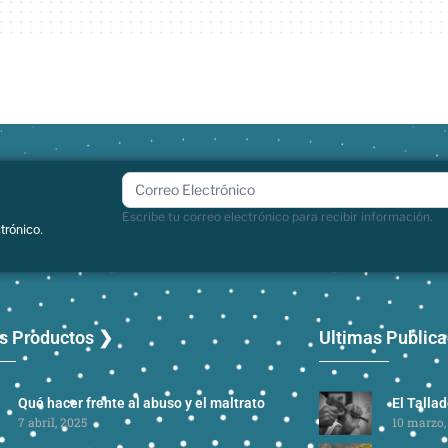
boletin
Escribe tu correo electrónico para recibir información.
trónico.
s Productos ❯
Ultimas Public
Qué hacer frente al abuso y el maltrato
El Talla
7 abril, 2025
10 marzo,