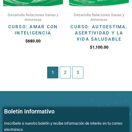
Desarrolla Relaciones Sanas y
Desarrolla Relaciones Sanas y
Amorosas
Amorosas
CURSO: AMAR CON
CURSO: AUTOESTIMA,
INTELIGENCIA
ASERTIVIDAD Y LA
VIDA SALUDABLE
$
680.00
$
1,100.00
1
2
3
Boletín Informativo
Inscríbete a nuestro boletín y recibe información de interés en tu correo
electrónico.