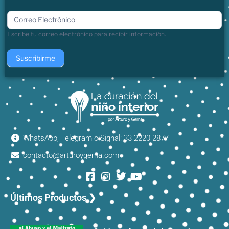
boletin
Escribe tu correo electrónico para recibir información.
Suscribirme
WhatsApp, Telegram o Signal: 33 2220 2877
contacto@arturoygema.com
Últimos Productos ❯