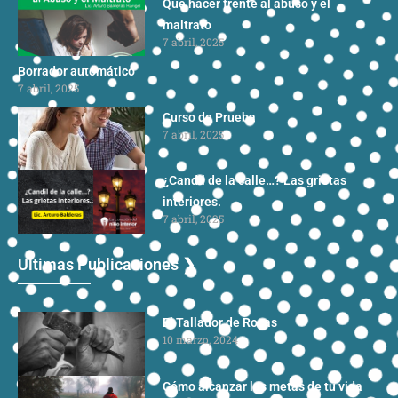
Qué hacer frente al abuso y el
maltrato
7 abril, 2025
Borrador automático
7 abril, 2025
Curso de Prueba
7 abril, 2025
¿Candil de la calle…? Las grietas
interiores.
7 abril, 2025
Ultimas Publicaciones ❯
El Tallador de Rocas
10 marzo, 2024
Cómo alcanzar las metas de tu vida