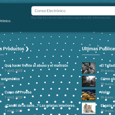
boletin
Escribe tu correo electrónico para recibir información.
trónico.
s Productos ❯
Ultimas Public
Qué hacer frente al abuso y el maltrato
El Talla
7 abril, 2025
10 marzo,
r automático
Cómo alc
025
30 mayo, 
Curso de Prueba
Valgo
7 abril, 2025
30 mayo, 
¿Candil de la calle…? Las grietas interiores.
El gato v
7 abril, 2025
30 mayo, 