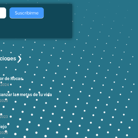
Suscribirme
aciones ❯
dor de Rocas
 2024
anzar las metas de tu vida
2023
2023
iejo
2023