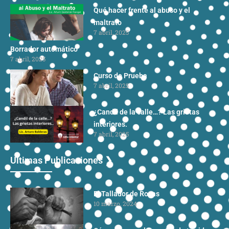
Qué hacer frente al abuso y el
maltrato
7 abril, 2025
Borrador automático
7 abril, 2025
Curso de Prueba
7 abril, 2025
¿Candil de la calle…? Las grietas
interiores.
7 abril, 2025
Ultimas Publicaciones ❯
El Tallador de Rocas
10 marzo, 2024