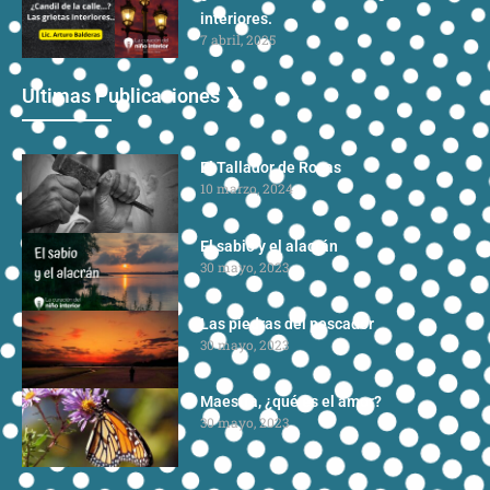
interiores.
7 abril, 2025
Ultimas Publicaciones ❯
El Tallador de Rocas
10 marzo, 2024
El sabio y el alacrán
30 mayo, 2023
Las piedras del pescador
30 mayo, 2023
Maestra, ¿qué es el amor?
30 mayo, 2023