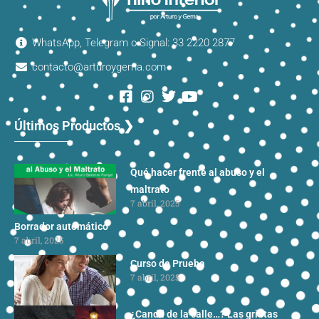
WhatsApp, Telegram o Signal: 33 2220 2877
contacto@arturoygema.com
Últimos Productos ❯
Qué hacer frente al abuso y el
maltrato
7 abril, 2025
Borrador automático
7 abril, 2025
Curso de Prueba
7 abril, 2025
¿Candil de la calle…? Las grietas