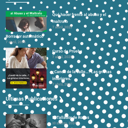
Qué hacer frente al abuso y el
maltrato
7 abril, 2025
Borrador automático
7 abril, 2025
Curso de Prueba
7 abril, 2025
¿Candil de la calle…? Las grietas
interiores.
7 abril, 2025
Ultimas Publicaciones ❯
El Tallador de Rocas
10 marzo, 2024