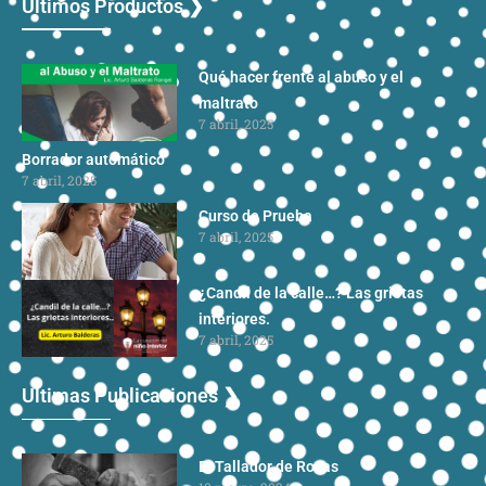
Últimos Productos ❯
Qué hacer frente al abuso y el
maltrato
7 abril, 2025
Borrador automático
7 abril, 2025
Curso de Prueba
7 abril, 2025
¿Candil de la calle…? Las grietas
interiores.
7 abril, 2025
Ultimas Publicaciones ❯
El Tallador de Rocas