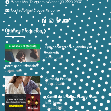
WhatsApp, Telegram o Signal: 33 2220 2877
contacto@arturoygema.com
Últimos Productos ❯
Qué hacer frente al abuso y el
maltrato
7 abril, 2025
Borrador automático
7 abril, 2025
Curso de Prueba
7 abril, 2025
¿Candil de la calle…? Las grietas
interiores.
7 abril, 2025