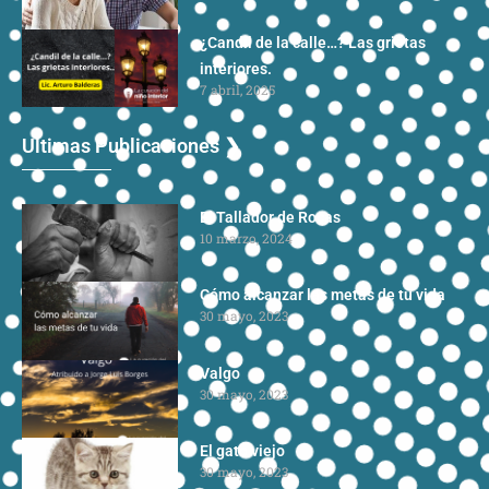
¿Candil de la calle…? Las grietas
interiores.
7 abril, 2025
Ultimas Publicaciones ❯
El Tallador de Rocas
10 marzo, 2024
Cómo alcanzar las metas de tu vida
30 mayo, 2023
Valgo
30 mayo, 2023
El gato viejo
30 mayo, 2023