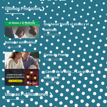
Últimos Productos ❯
Qué hacer frente al abuso y el
maltrato
7 abril, 2025
Borrador automático
7 abril, 2025
Curso de Prueba
7 abril, 2025
¿Candil de la calle…? Las grietas
interiores.
7 abril, 2025
Ultimas Publicaciones ❯