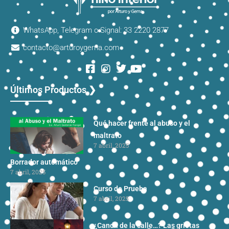
WhatsApp, Telegram o Signal: 33 2220 2877
contacto@arturoygema.com
Últimos Productos ❯
Qué hacer frente al abuso y el
maltrato
7 abril, 2025
Borrador automático
7 abril, 2025
Curso de Prueba
7 abril, 2025
¿Candil de la calle…? Las grietas