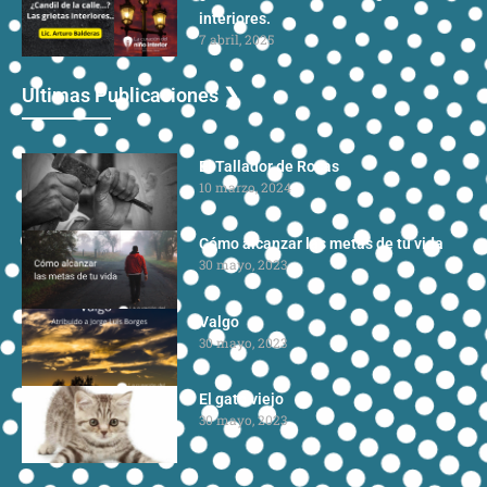
interiores.
7 abril, 2025
Ultimas Publicaciones ❯
El Tallador de Rocas
10 marzo, 2024
Cómo alcanzar las metas de tu vida
30 mayo, 2023
Valgo
30 mayo, 2023
El gato viejo
30 mayo, 2023