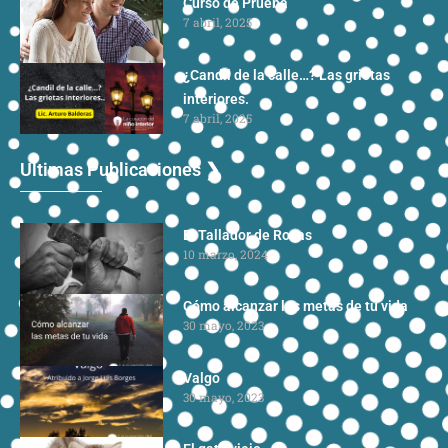
Curso de Prueba
7 abril, 2025
¿Candil de la calle…? Las grietas
interiores.
7 abril, 2025
Ultimas Publicaciones ❯
El Tallador de Rocas
10 marzo, 2024
Cómo alcanzar las metas de tu vida
30 mayo, 2023
Valgo
30 mayo, 2023