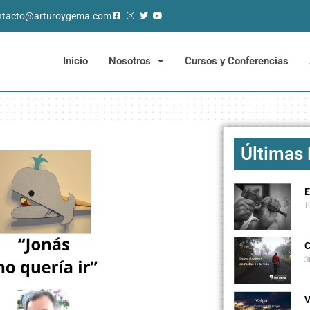
ntacto@arturoygema.com
Inicio
Nosotros
Cursos y Conferencias
Últimas
E
1
C
3
V