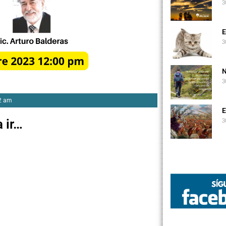
3
E
3
N
3
2 am
E
3
 ir…