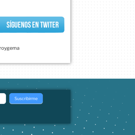
uroygema
Suscribirme