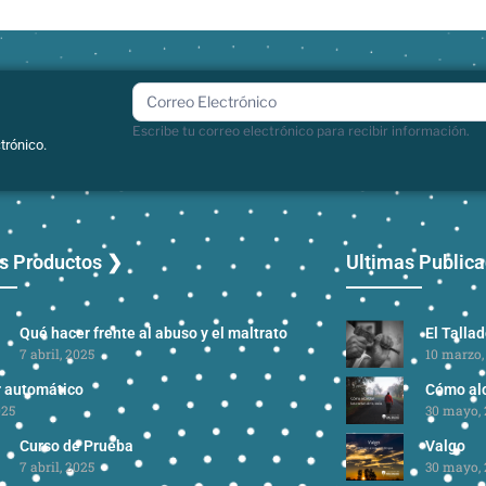
boletin
Escribe tu correo electrónico para recibir información.
trónico.
s Productos ❯
Ultimas Public
Qué hacer frente al abuso y el maltrato
El Talla
7 abril, 2025
10 marzo,
r automático
Cómo alc
025
30 mayo, 
Curso de Prueba
Valgo
7 abril, 2025
30 mayo, 