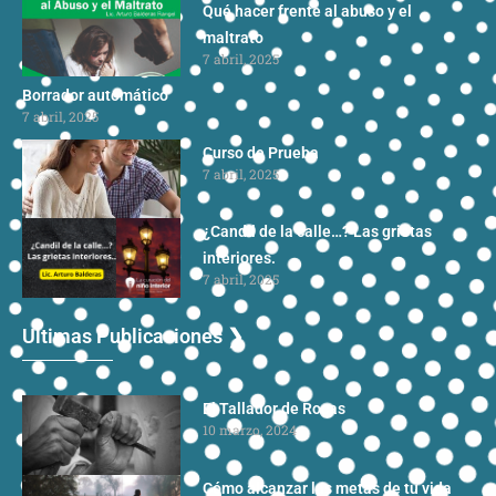
Qué hacer frente al abuso y el
maltrato
7 abril, 2025
Borrador automático
7 abril, 2025
Curso de Prueba
7 abril, 2025
¿Candil de la calle…? Las grietas
interiores.
7 abril, 2025
Ultimas Publicaciones ❯
El Tallador de Rocas
10 marzo, 2024
Cómo alcanzar las metas de tu vida