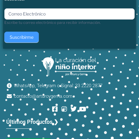
boletin
Escribe tu correo electrónico para recibir información.
Suscribirme
WhatsApp, Telegram o Signal: 33 2220 2877
contacto@arturoygema.com
Últimos Productos ❯