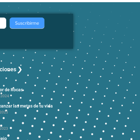
Suscribirme
aciones ❯
dor de Rocas
 2024
anzar las metas de tu vida
2023
2023
iejo