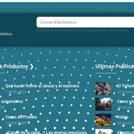
boletin
Escribe tu correo electrónico para recibir información.
trónico.
s Productos ❯
Ultimas Public
Qué hacer frente al abuso y el maltrato
El Talla
7 abril, 2025
10 marzo,
r automático
Cómo alc
025
30 mayo, 
Curso de Prueba
Valgo
7 abril, 2025
30 mayo, 
¿Candil de la calle…? Las grietas interiores.
El gato v