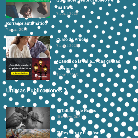
maltrato
7 abril, 2025
Borrador automático
7 abril, 2025
Curso de Prueba
7 abril, 2025
¿Candil de la calle…? Las grietas
interiores.
7 abril, 2025
Ultimas Publicaciones ❯
El Tallador de Rocas
10 marzo, 2024
El Rey Pirro y El Filósofo