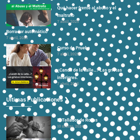
Qué hacer frente al abuso y el
maltrato
7 abril, 2025
Borrador automático
7 abril, 2025
Curso de Prueba
7 abril, 2025
¿Candil de la calle…? Las grietas
interiores.
7 abril, 2025
Ultimas Publicaciones ❯
El Tallador de Rocas
10 marzo, 2024