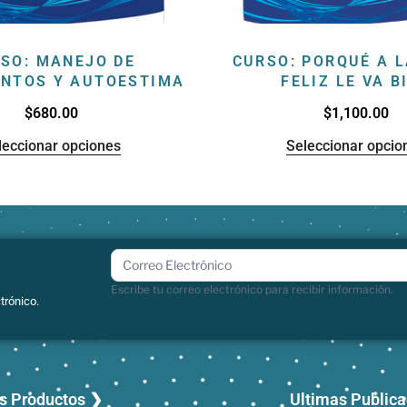
SO: MANEJO DE
CURSO: PORQUÉ A 
ENTOS Y AUTOESTIMA
FELIZ LE VA B
$
680.00
$
1,100.00
leccionar opciones
Seleccionar opcio
boletin
Escribe tu correo electrónico para recibir información.
trónico.
s Productos ❯
Ultimas Public