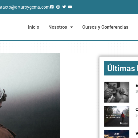
ntacto@arturoygema.com
Inicio
Nosotros
Cursos y Conferencias
Últimas
E
1
C
3
V