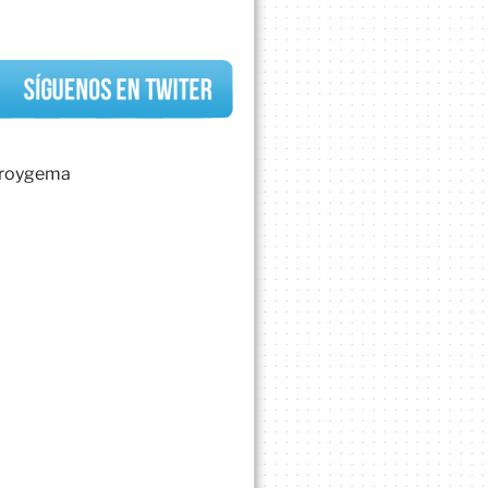
uroygema