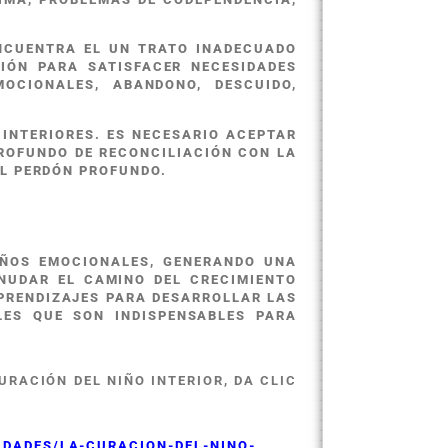
NCUENTRA EL UN TRATO INADECUADO
CIÓN PARA SATISFACER NECESIDADES
MOCIONALES, ABANDONO, DESCUIDO,
 INTERIORES. ES NECESARIO ACEPTAR
ROFUNDO DE RECONCILIACIÓN CON LA
EL PERDÓN PROFUNDO.
AÑOS EMOCIONALES, GENERANDO UNA
ANUDAR EL CAMINO DEL CRECIMIENTO
PRENDIZAJES PARA DESARROLLAR LAS
LES QUE SON INDISPENSABLES PARA
RACIÓN DEL NIÑO INTERIOR, DA CLIC
IDADES/LA-CURACION-DEL-NINO-